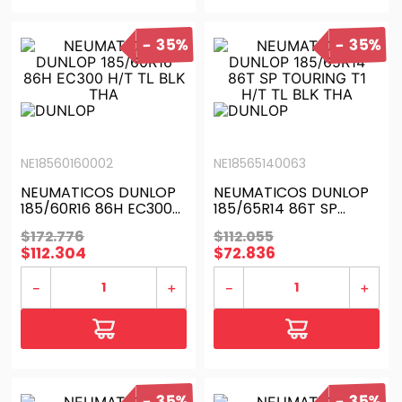
35%
35%
NE18560160002
NE18565140063
NEUMATICOS DUNLOP
NEUMATICOS DUNLOP
185/60R16 86H EC300
185/65R14 86T SP
H/T TL BLK THA
TOURING T1 H/T TL BLK
$
172
.
776
$
112
.
055
THA
$
112
.
304
$
72
.
836
－
＋
－
＋
35%
35%