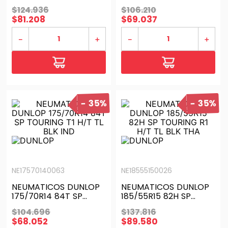
TOURING R1 H/T TL BLK
TOURING T1 H/T TL BLK
$
124
.
936
$
106
.
210
IND
THA
$
81
.
208
$
69
.
037
－
＋
－
＋
35%
35%
NE17570140063
NE18555150026
NEUMATICOS DUNLOP
NEUMATICOS DUNLOP
175/70R14 84T SP
185/55R15 82H SP
TOURING T1 H/T TL BLK
TOURING R1 H/T TL BLK
$
104
.
696
$
137
.
816
IND
THA
$
68
.
052
$
89
.
580