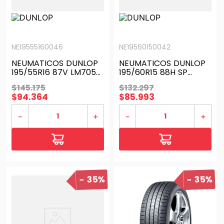
NE19555160046
NE19560150042
NEUMATICOS DUNLOP
NEUMATICOS DUNLOP
195/55R16 87V LM705
195/60R15 88H SP
H/T TL BLK THA
TOURING R1 H/T TL BLK
$
145
.
175
$
132
.
297
IND
$
94
.
364
$
85
.
993
－
＋
－
＋
35%
35%