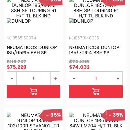
NE18565150074
NE18570140035
NEUMATICOS DUNLOP
NEUMATICOS DUNLOP
185/65R15 88H SP
185/70R14 88H SP
TOURING R1 H/T TL BLK
TOURING R1 H/T TL BLK
$
115
.
737
$
113
.
895
IND
IND
$
75
.
229
$
74
.
032
－
＋
－
＋
35%
35%