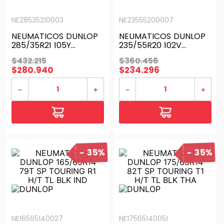
NE28535210003
NE23555200007
NEUMATICOS DUNLOP
NEUMATICOS DUNLOP
285/35R21 105Y
235/55R20 102V
MAXX050+ H/T TL BLK
MAXX050 H/T TL BLK
$
432
.
215
$
360
.
456
JAP
JAP
$
280
.
940
$
234
.
296
－
＋
－
＋
35%
35%
NE16565140027
NE17565140051