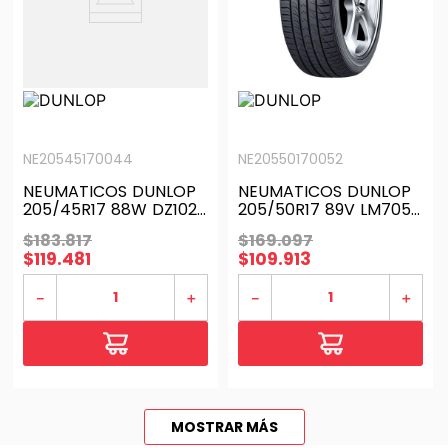
NE20545170044
NE20550170052
NEUMATICOS DUNLOP
NEUMATICOS DUNLOP
205/45R17 88W DZ102
205/50R17 89V LM705
H/T TL BLK THA
PR H/T THA
$
183
.
817
$
169
.
097
$
119
.
481
$
109
.
913
－
＋
－
＋
MOSTRAR MÁS