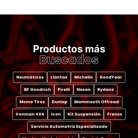
Productos más
Buscados
Neumáticos
Llantas
Michelin
GoodYear
BF Goodrich
Pirelli
Nexen
Rydanz
Momo Tires
Dunlop
Mammooth Offroad
Ironman 4X4
Icon
Kit Suspensión
Frenos
Servicio Automotriz Especializado