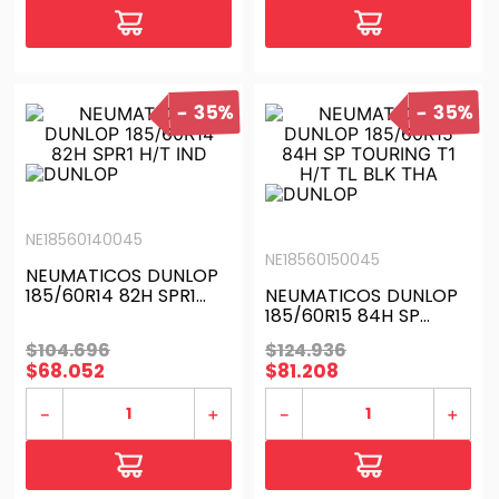
35%
35%
NE18560140045
NE18560150045
NEUMATICOS DUNLOP
185/60R14 82H SPR1
NEUMATICOS DUNLOP
H/T IND
185/60R15 84H SP
TOURING T1 H/T TL BLK
$
104
.
696
$
124
.
936
THA
$
68
.
052
$
81
.
208
－
＋
－
＋