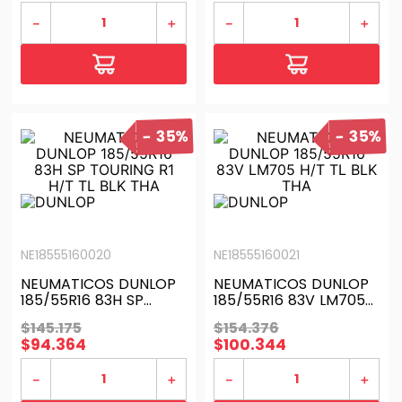
－
＋
－
＋
35%
35%
NE18555160020
NE18555160021
NEUMATICOS DUNLOP
NEUMATICOS DUNLOP
185/55R16 83H SP
185/55R16 83V LM705
TOURING R1 H/T TL BLK
H/T TL BLK THA
$
145
.
175
$
154
.
376
THA
$
94
.
364
$
100
.
344
－
＋
－
＋