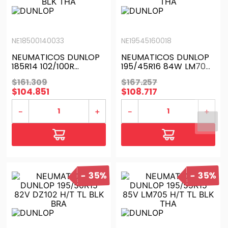
NE18500140033
NE19545160018
NEUMATICOS DUNLOP
NEUMATICOS DUNLOP
185R14 102/100R
195/45R16 84W LM704
SPVAN01 LTR BLK THA
H/T TL BLK THA
$
161
.
309
$
167
.
257
$
104
.
851
$
108
.
717
－
＋
－
＋
35%
35%