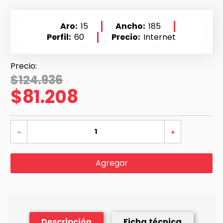
Aro
15
Ancho
185
Perfil
60
Precio
Internet
$
124
.
936
$
81
.
208
－
＋
Agregar
Descripción
Ficha técnica