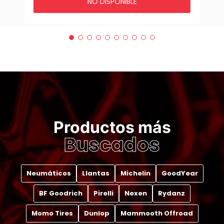
NO DISPONIBLE
Productos más
Buscados
Neumáticos
Llantas
Michelin
GoodYear
BF Goodrich
Pirelli
Nexen
Rydanz
Momo Tires
Dunlop
Mammooth Offroad