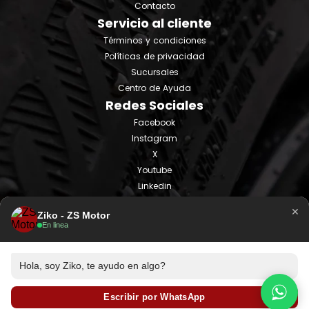
Contacto
Servicio al cliente
Términos y condiciones
Políticas de privacidad
Sucursales
Centro de Ayuda
Redes Sociales
Facebook
Instagram
X
Youtube
Linkedin
Tiktok
×
Ziko - ZS Motor
En linea
Hola, soy Ziko, te ayudo en algo?
Escribir por WhatsApp
© ZS Motor 2025 - Todos los derechos reservados