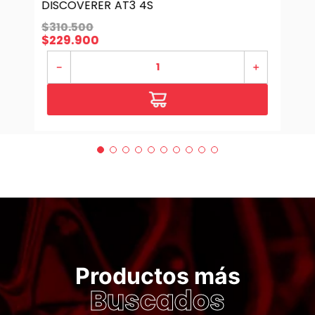
DISCOVERER AT3 4S
$
310
.
500
$
229
.
900
－
＋
Productos más
Buscados