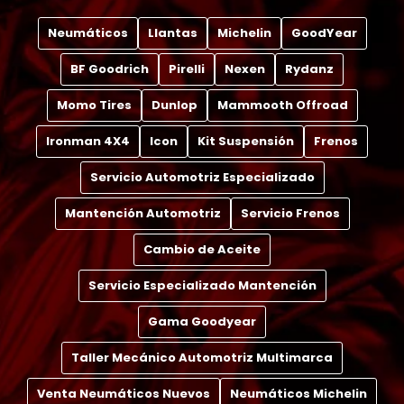
Neumáticos
Llantas
Michelin
GoodYear
BF Goodrich
Pirelli
Nexen
Rydanz
Momo Tires
Dunlop
Mammooth Offroad
Ironman 4X4
Icon
Kit Suspensión
Frenos
Servicio Automotriz Especializado
Mantención Automotriz
Servicio Frenos
Cambio de Aceite
Servicio Especializado Mantención
Gama Goodyear
Taller Mecánico Automotriz Multimarca
Venta Neumáticos Nuevos
Neumáticos Michelin