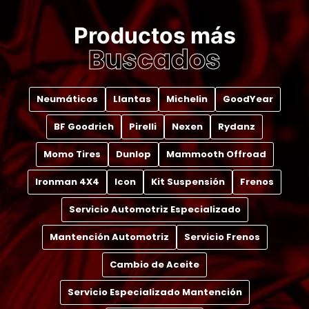
Productos más
Buscados
Neumáticos
Llantas
Michelin
GoodYear
BF Goodrich
Pirelli
Nexen
Rydanz
Momo Tires
Dunlop
Mammooth Offroad
Ironman 4X4
Icon
Kit Suspensión
Frenos
Servicio Automotriz Especializado
Mantención Automotriz
Servicio Frenos
Cambio de Aceite
Servicio Especializado Mantención