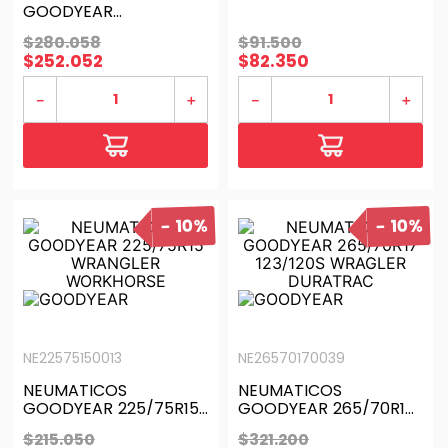
GOODYEAR
EAGLE SPORT 2 88H SL
LT245/70R17 WRL
$
280
.
058
$
91
.
500
DURATRAC 119QE
$
252
.
052
$
82
.
350
－
＋
－
＋
10%
10%
NE22575150013
NE26570170039
NEUMATICOS
NEUMATICOS
GOODYEAR 225/75R15
GOODYEAR 265/70R17
WRANGLER
123/120S WRAGLER
$
215
.
050
$
321
.
200
WORKHORSE
DURATRAC