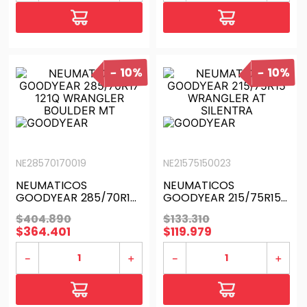
10%
10%
NE28570170019
NE21575150023
NEUMATICOS
NEUMATICOS
GOODYEAR 285/70R17
GOODYEAR 215/75R15
121Q WRANGLER
WRANGLER AT
$
404
.
890
$
133
.
310
BOULDER MT
SILENTRA
$
364
.
401
$
119
.
979
－
＋
－
＋