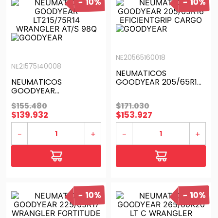
10%
10%
NE20565160018
NE21575140008
NEUMATICOS
NEUMATICOS
GOODYEAR 205/65R16
GOODYEAR
EFICIENTGRIP CARGO
LT215/75R14
$
155
.
480
$
171
.
030
WRANGLER AT/S 98Q
$
139
.
932
$
153
.
927
－
＋
－
＋
10%
10%