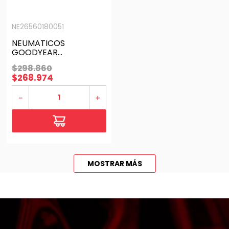
NE26560180051
NEUMATICOS
GOODYEAR
LT265/60R18
$
298
.
860
WRANGLER DURATRAC
$
268
.
974
RT 119S E
－
＋
MOSTRAR MÁS