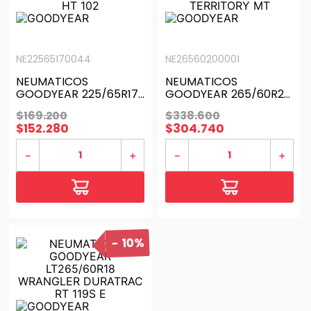
NE22565170044
NE26560200001
NEUMATICOS
NEUMATICOS
GOODYEAR 225/65R17
GOODYEAR 265/60R20
WRANGLER FORTITUDE
LT C WRANGLER
$
169
.
200
$
338
.
600
HT 102
TERRITORY MT
$
152
.
280
$
304
.
740
－
＋
－
＋
10%