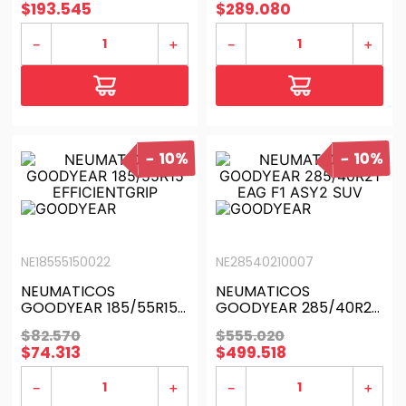
$
193
.
545
$
289
.
080
－
＋
－
＋
10%
10%
NE18555150022
NE28540210007
NEUMATICOS
NEUMATICOS
GOODYEAR 185/55R15
GOODYEAR 285/40R21
EFFICIENTGRIP
EAG F1 ASY2 SUV
$
82
.
570
$
555
.
020
$
74
.
313
$
499
.
518
－
＋
－
＋