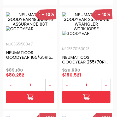
10%
10%
NE18565150047
NE25570160025
NEUMATICOS
GOODYEAR 185/65R15
NEUMATICOS
ASSURANCE 88T
GOODYEAR 255/70R16
WRANGLER
$
89
.
180
$
211
.
690
WORKJORSE
$
80
.
262
$
190
.
521
－
＋
－
＋