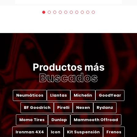
Productos más
Buscados
Neumáticos
Llantas
Michelin
GoodYear
BF Goodrich
Pirelli
Nexen
Rydanz
Momo Tires
Dunlop
Mammooth Offroad
Ironman 4X4
Icon
Kit Suspensión
Frenos