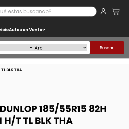
 estas buscando?
icio
Autos en Venta
Buscar
 TL BLK THA
DUNLOP 185/55R15 82H
 H/T TL BLK THA