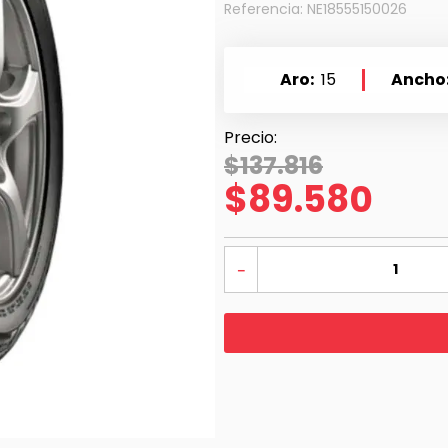
Referencia
:
NE18555150026
Aro
15
Ancho
$
137
.
816
$
89
.
580
－