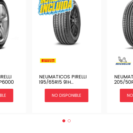
RELLI
NEUMATICOS PIRELLI
NEUMAT
 P6000
195/65R15 91H
205/50
CINTURATO P7 | P7
PRIMACY
CINT BR/AR
BLE
NO DISPONIBLE
NO