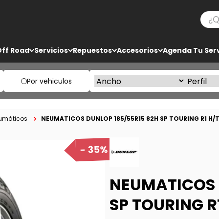
¿Qué
TÉRMINOS MÁS BUSCADOS
Off Road
Servicios
Repuestos
Accesorios
Agenda Tu Serv
1
.
ko3
2
.
bf goodrich
Por vehiculos
3
.
225
4
.
235
NEUMATICOS DUNLOP 185/55R15 82H SP TOURING R1 H/T
umáticos
5
.
205
35%
NEUMATICOS 
SP TOURING R1