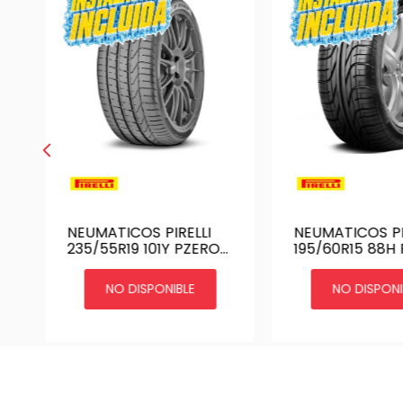
N
NEUMATICOS PIRELLI
NEUMATICOS PI
235/55R19 101Y PZERO
195/60R15 88H
N1
NO DISPONIBLE
NO DISPONI