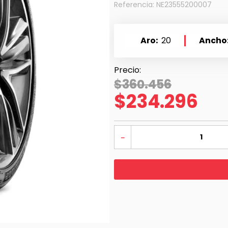
Referencia
:
NE23555200007
Aro
20
Ancho
$
360
.
456
$
234
.
296
－