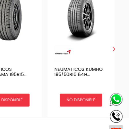
ICOS
NEUMATICOS KUMHO
MA 195R15
195/50R16 84H
R BLTH VAN
ECOWING KH27 CHINA
 DISPONIBLE
NO DISPONIBLE