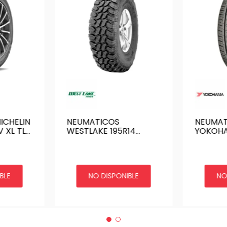
ICHELIN
NEUMATICOS
NEUMAT
 XL TL
WESTLAKE 195R14
YOKOHA
 MI
106/104Q SL366 CHINA
106S 8P
RY55
BLE
NO DISPONIBLE
NO