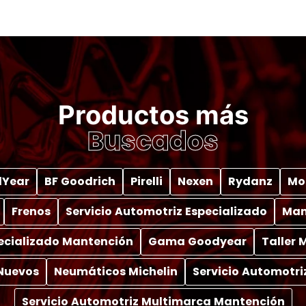
Productos más
Buscados
Year
BF Goodrich
Pirelli
Nexen
Rydanz
Mo
Frenos
Servicio Automotriz Especializado
Man
pecializado Mantención
Gama Goodyear
Taller
Nuevos
Neumáticos Michelin
Servicio Automotri
Servicio Automotriz Multimarca Mantención