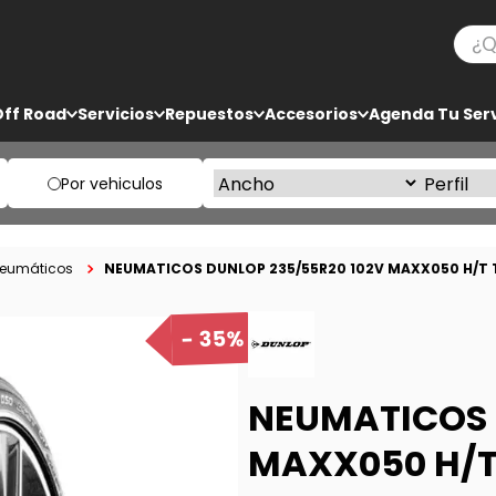
¿Qué
TÉRMINOS MÁS BUSCADOS
Off Road
Servicios
Repuestos
Accesorios
Agenda Tu Serv
1
.
ko3
2
.
bf goodrich
Por vehiculos
3
.
225
4
.
235
NEUMATICOS DUNLOP 235/55R20 102V MAXX050 H/T T
eumáticos
5
.
205
35%
NEUMATICOS 
MAXX050 H/T 