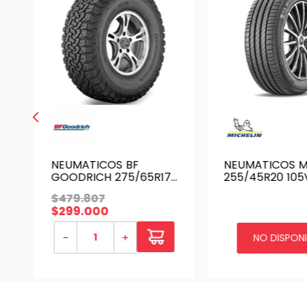
NEUMATICOS BF
NEUMATICOS M
GOODRICH 275/65R17
255/45R20 105V
121S ALL TERRAIN T/A
PRIMACY 4 VOL
$
479
.
807
KO2
$
299
.
000
－
＋
NO DISPONI