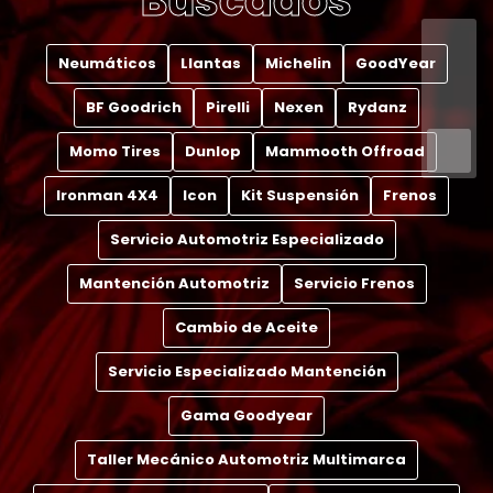
Buscados
Neumáticos
Llantas
Michelin
GoodYear
BF Goodrich
Pirelli
Nexen
Rydanz
Momo Tires
Dunlop
Mammooth Offroad
Ironman 4X4
Icon
Kit Suspensión
Frenos
Servicio Automotriz Especializado
Mantención Automotriz
Servicio Frenos
Cambio de Aceite
Servicio Especializado Mantención
Gama Goodyear
Taller Mecánico Automotriz Multimarca