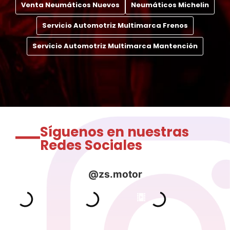
Venta Neumáticos Nuevos
Neumáticos Michelin
Servicio Automotriz Multimarca Frenos
Servicio Automotriz Multimarca Mantención
Síguenos en nuestras
Redes Sociales