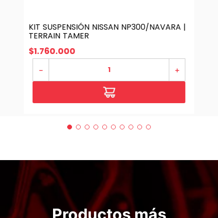
KIT SUSPENSIÓN NISSAN NP300/NAVARA |
TERRAIN TAMER
$
1
.
760
.
000
－
＋
Productos más