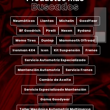
Buscados
Neumáticos
Llantas
Michelin
GoodYear
BF Goodrich
Pirelli
Nexen
Rydanz
Momo Tires
Dunlop
Mammooth Offroad
Ironman 4X4
Icon
Kit Suspensión
Frenos
Servicio Automotriz Especializado
Mantención Automotriz
Servicio Frenos
Cambio de Aceite
Servicio Especializado Mantención
Gama Goodyear
Taller Mecánico Automotriz Multimarca