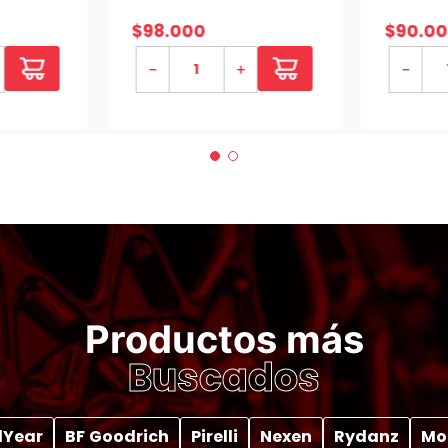
14-18)
$
98
.
000
$
90
.
00
－
＋
－
Productos más
Buscados
Year
BF Goodrich
Pirelli
Nexen
Rydanz
Mo