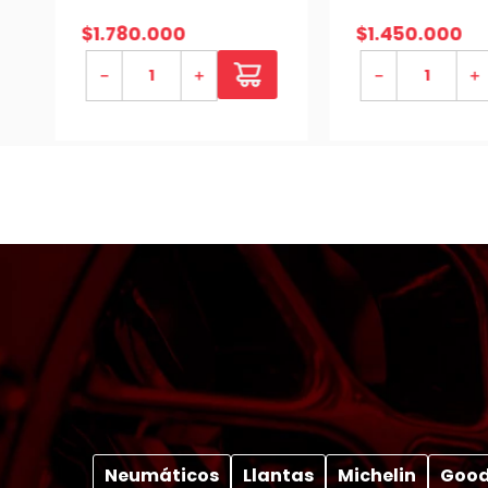
TERRAIN TAMER
$
1
.
780
.
000
$
1
.
450
.
000
－
＋
－
＋
Neumáticos
Llantas
Michelin
Good