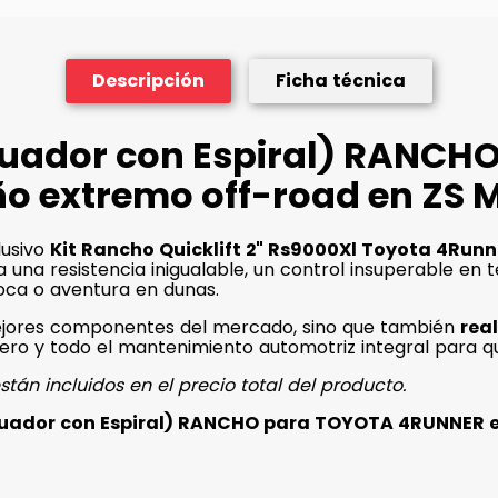
Descripción
Ficha técnica
iguador con Espiral) RANC
 extremo off-road en ZS 
lusivo
Kit Rancho Quicklift 2" Rs9000Xl Toyota 4Run
a una resistencia inigualable, un control insuperable en
roca o aventura en dunas.
ejores componentes del mercado, sino que también
rea
tero y todo el mantenimiento automotriz integral para qu
stán incluidos en el precio total del producto.
tiguador con Espiral) RANCHO para TOYOTA 4RUNNER 