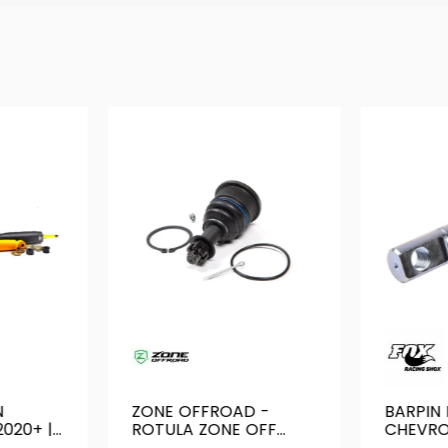
N
ZONE OFFROAD -
BARPIN 
020+ |
ROTULA ZONE OFF
CHEVRO
R
ROAD ZONC2313 (SILVE
2014+