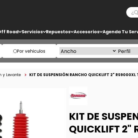
¿Qué
TÉRMINOS MÁS BUSCADOS
Off Road
Servicios
Repuestos
Accesorios
Agenda Tu Serv
1
.
ko3
2
.
bf goodrich
Por vehiculos
3
.
225
4
.
235
KIT DE SUSPENSIÓN RANCHO QUICKLIFT 2" RS9000X
 y Levante
5
.
205
KIT DE SUSP
QUICKLIFT 2"