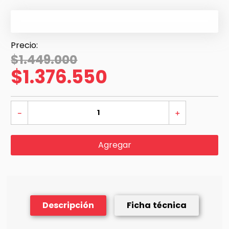
$
1
.
449
.
000
$
1
.
376
.
550
－
＋
Agregar
Descripción
Ficha técnica