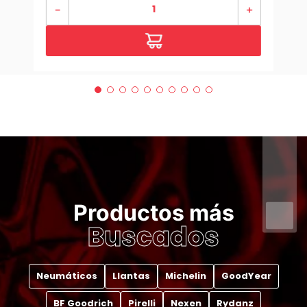
－
＋
Productos más
Buscados
Neumáticos
Llantas
Michelin
GoodYear
BF Goodrich
Pirelli
Nexen
Rydanz