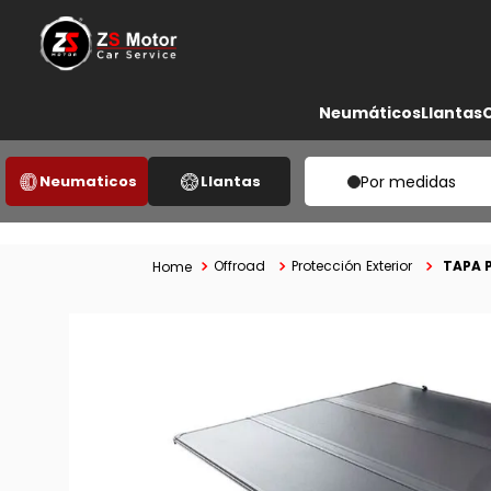
Neumáticos
Llantas
Neumaticos
Llantas
Por medidas
TAPA P
Offroad
Protección Exterior