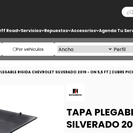
¿Qué
TÉRMINOS MÁS BUSCADOS
Off Road
Servicios
Repuestos
Accesorios
Agenda Tu Serv
1
.
bf goodrich
2
.
225
Por vehiculos
3
.
235
4
.
205
LEGABLE RIGIDA CHEVROLET SILVERADO 2019 - ON 5,5 FT | CUBRE PI
5
.
285
TAPA PLEGAB
SILVERADO 201