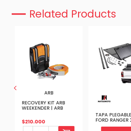
Related Products
ARB
RECOVERY KIT ARB
WEEKENDER | ARB
TAPA PLEGABLE
FORD RANGER 
$
210
.
000
ON | CUBRE PIC
HTTC-RAG2023 | SK