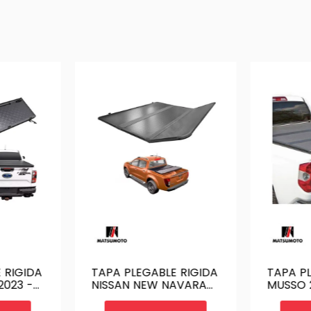
 RIGIDA
TAPA PLEGABLE RIGIDA
TAPA P
2023 -
NISSAN NEW NAVARA
MUSSO 2
K UP -
NP300 - ON | CUBRE
CUBRE P
U-
PICK UP - HTTC-
HTTC-MSO2