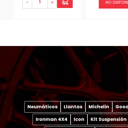
－
＋
NO DISPONI
OFACC4X4006
Neumáticos
Llantas
Michelin
Good
Ironman 4X4
Icon
Kit Suspensión