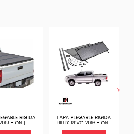
LEGABLE RIGIDA
TAPA PLEGABLE RIGIDA
019 - ON |
HILUX REVO 2016 - ON
ICK UP -
/ GREAT WALL POER
019 | SKU-
2021 - ON | CUBRE PICK