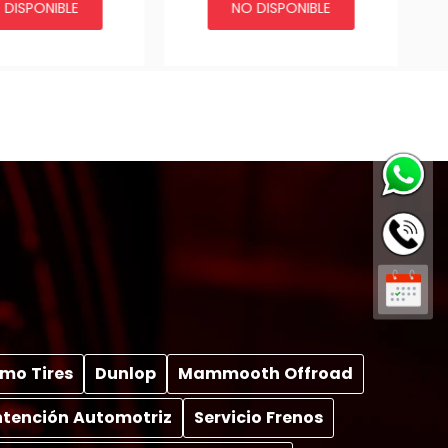
 DISPONIBLE
NO DISPONIBLE
4X400653
UP - HTTC-HIL15-22 |
SKU- OFACC4X400652
mo Tires
Dunlop
Mammooth Offroad
tención Automotriz
Servicio Frenos