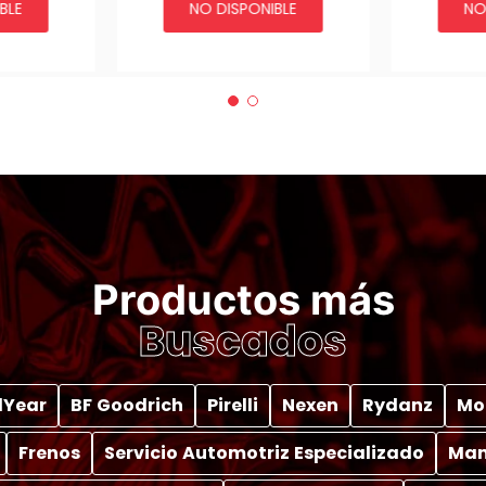
BLE
NO DISPONIBLE
NO
55
NNP2022 | SKU-
OFACC
OFACC4X400654
Productos más
Buscados
Year
BF Goodrich
Pirelli
Nexen
Rydanz
Mo
Frenos
Servicio Automotriz Especializado
Man