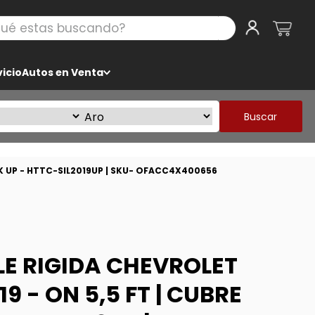
 estas buscando?
icio
Autos en Venta
Buscar
CK UP - HTTC-SIL2019UP | SKU- OFACC4X400656
LE RIGIDA CHEVROLET
9 - ON 5,5 FT | CUBRE