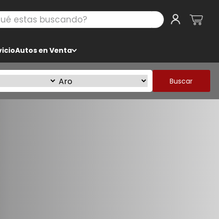
 estas buscando?
icio
Autos en Venta
Buscar