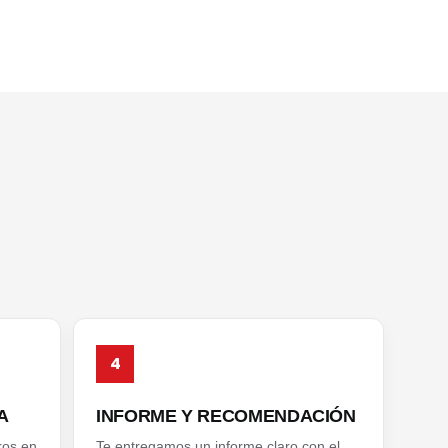
4
A
INFORME Y RECOMENDACIÓN
ros en
Te entregamos un informe claro con el