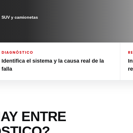
, SUV y camionetas
DIAGNÓSTICO
R
Identifica el sistema y la causa real de la
I
falla
r
HAY ENTRE
STICO?