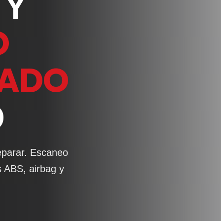
 Y
O
ZADO
O
reparar. Escaneo
s ABS, airbag y