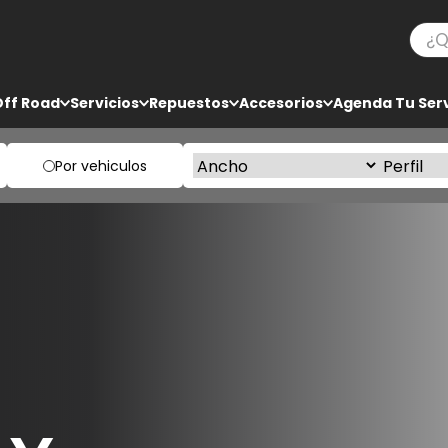
¿Qué
TÉRMINOS MÁS BUSCADOS
Off Road
Servicios
Repuestos
Accesorios
Agenda Tu Serv
1
.
ko3
2
.
bf goodrich
Por vehiculos
3
.
225
4
.
235
5
.
205