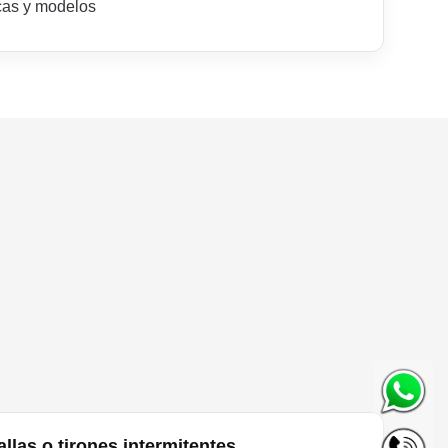
cas y modelos
allas o tirones intermitentes