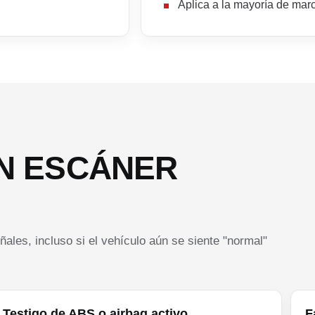
Aplica a la mayoría de mar
N ESCÁNER
ales, incluso si el vehículo aún se siente "normal"
Testigo de ABS o airbag activo
F