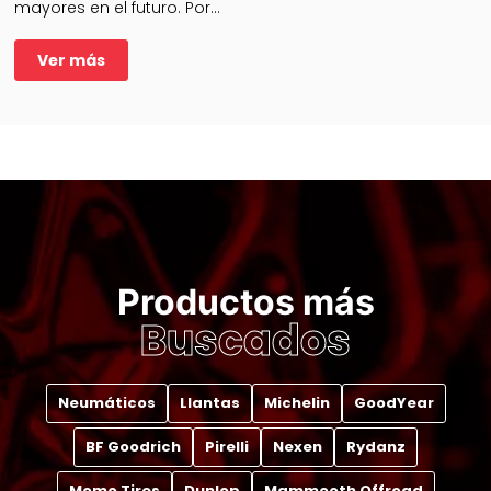
mayores en el futuro. Por
este motivo te
recomendamos realizar la
mantención de tu
Ver más
VolksWagen con nosotros.
resolver problemas a
tiempo e
...
Productos más
Buscados
Neumáticos
Llantas
Michelin
GoodYear
BF Goodrich
Pirelli
Nexen
Rydanz
Momo Tires
Dunlop
Mammooth Offroad