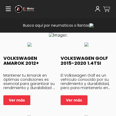
Nuestro equipo
de técnicos
altamente
capacitados
está listo para
brindar los
Busca aquí por neumaticos o llantas
servicios de
mantenimiento
necesarios,
que incluyen
cambios de
aceite
programados,
inspecciones
exhaustivas y
ajustes
VOLKSWAGEN
VOLKSWAGEN GOLF
específicos
AMAROK 2012+
para tu
2015-2020 1.4TSI
modelo de
Volkswagen.
Mantener tu Amarok en
El Volkswagen Golf es un
óptimas condiciones es
vehículo conocido por su
esencial para garantizar su
rendimiento y durabilidad,
rendimiento y durabilidad a
pero para mantenerlo en
lo largo del tiempo. En ZS
su mejor estado y
Motor, entendemos la
garantizar un
importancia de un
Ver más
funcionamiento óptimo a
Ver más
mantenimiento adecuado
lo largo del tiempo, es
para tu ve
...
esencial realizar l
...