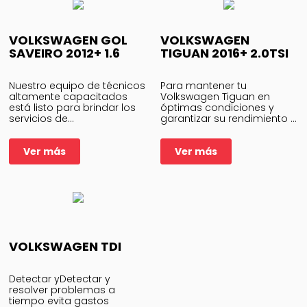
VOLKSWAGEN GOL
VOLKSWAGEN
SAVEIRO 2012+ 1.6
TIGUAN 2016+ 2.0TSI
Nuestro equipo de técnicos
Para mantener tu
altamente capacitados
Volkswagen Tiguan en
está listo para brindar los
óptimas condiciones y
servicios de
garantizar su rendimiento a
mantenimiento necesarios,
lo largo del tiempo, es
que incluyen cambios de
fundamental realizar las
aceite programados,
Ver más
mantenciones necesarias.
Ver más
inspecciones minuciosas y
En ZS Motor,
ajustes especí
...
comprendemos la
importanc
...
VOLKSWAGEN TDI
Detectar yDetectar y
resolver problemas a
tiempo evita gastos