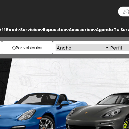
¿Qué
TÉRMINOS MÁS BUSCADOS
Off Road
Servicios
Repuestos
Accesorios
Agenda Tu Serv
1
.
ko3
2
.
bf goodrich
Por vehiculos
3
.
225
4
.
235
5
.
285