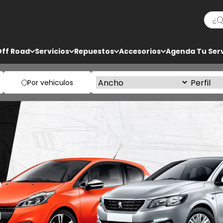
¿Qué
TÉRMINOS MÁS BUSCADOS
Off Road
Servicios
Repuestos
Accesorios
Agenda Tu Serv
1
.
ko3
2
.
bf goodrich
Por vehiculos
3
.
225
4
.
235
5
.
285
a