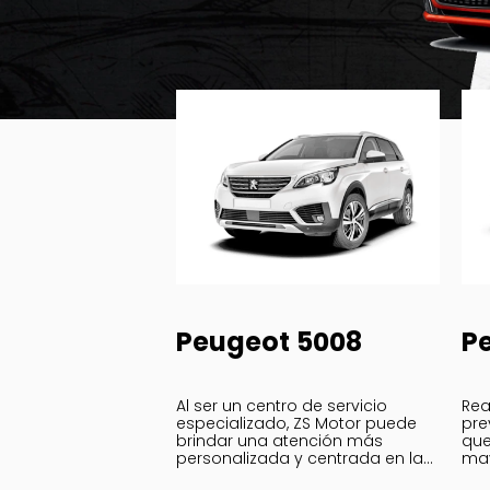
Peugeot 5008
P
Al ser un centro de servicio
Rea
especializado, ZS Motor puede
pre
brindar una atención más
que
personalizada y centrada en las
may
necesidades específicas de tu
cui