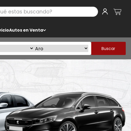
 estas buscando?
icio
Autos en Venta
Buscar