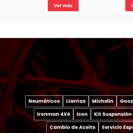
Peugeot 5008.
de 
Ver más
Neumáticos
Llantas
Michelin
Good
Ironman 4X4
Icon
Kit Suspensión
Cambio de Aceite
Servicio Es