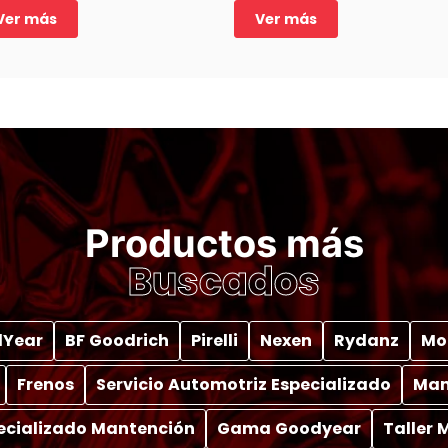
tu Peugeot con nosotros.
Peugeot 5008.
Ver más
Ver más
Productos más
Buscados
Year
BF Goodrich
Pirelli
Nexen
Rydanz
Mo
Frenos
Servicio Automotriz Especializado
Man
pecializado Mantención
Gama Goodyear
Taller