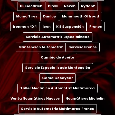
BF Goodrich
Pirelli
Nexen
Rydanz
Momo Tires
Dunlop
Mammooth Offroad
Ironman 4X4
Icon
Kit Suspensión
Frenos
Servicio Automotriz Especializado
Mantención Automotriz
Servicio Frenos
Cambio de Aceite
Servicio Especializado Mantención
Gama Goodyear
Taller Mecánico Automotriz Multimarca
Venta Neumáticos Nuevos
Neumáticos Michelin
Servicio Automotriz Multimarca Frenos