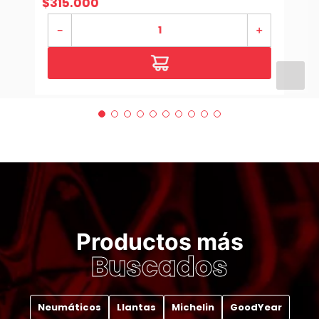
$
315
.
000
DISC. PENFLEX
－
＋
Productos más
Buscados
Neumáticos
Llantas
Michelin
GoodYear