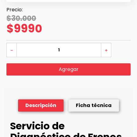
$
30
.
000
$
9990
－
＋
Agregar
Descripción
Ficha técnica
Servicio de
Diagnóstico de Frenos