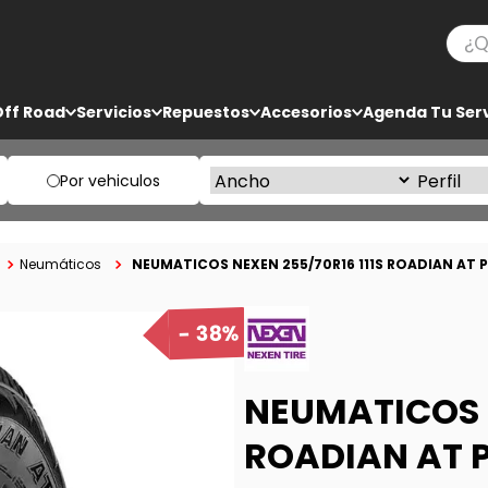
¿Qué
TÉRMINOS MÁS BUSCADOS
Off Road
Servicios
Repuestos
Accesorios
Agenda Tu Serv
1
.
bf goodrich
2
.
225
Por vehiculos
3
.
235
4
.
205
NEUMATICOS NEXEN 255/70R16 111S ROADIAN AT 
Neumáticos
5
.
285
38%
NEUMATICOS N
ROADIAN AT 