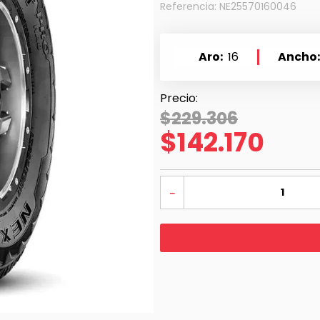
Referencia
:
NE25570160046
Aro
16
Ancho
$
229
.
306
$
142
.
170
－