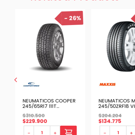
26%
NEUMATICOS COOPER
NEUMATICOS M
245/65R17 111T
245/50ZRF18 V
DISCOVERER AT3 4S
M36+ RUNFLAT
$
310
.
500
$
204
.
204
TL
$
229
.
900
$
134
.
775
－
＋
－
＋