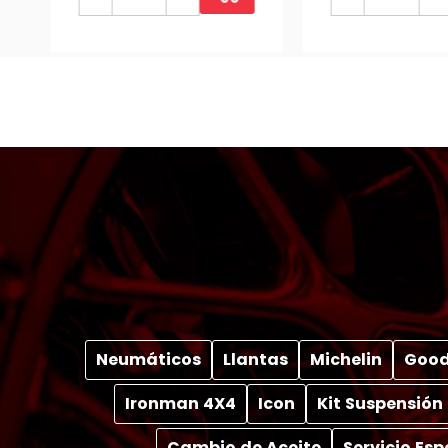
Neumáticos
Llantas
Michelin
Good
Ironman 4X4
Icon
Kit Suspensión
Cambio de Aceite
Servicio Es