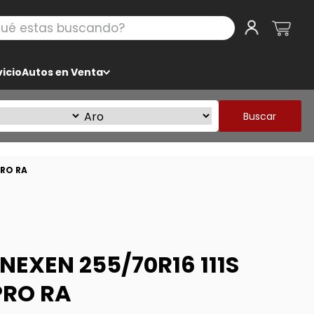
 estas buscando?
icio
Autos en Venta
Buscar
PRO RA
EXEN 255/70R16 111S
PRO RA