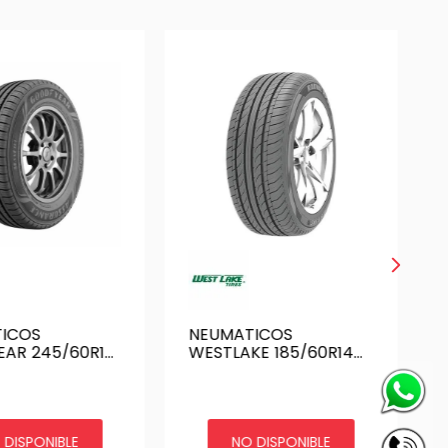
ICOS
NEUMATICOS
AR 245/60R18
WESTLAKE 185/60R14
NCE MAXLIFE
Z-108 82H TL
 DISPONIBLE
NO DISPONIBLE