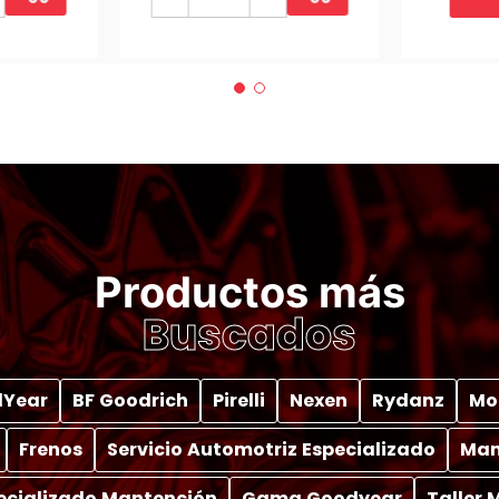
Productos más
Buscados
Year
BF Goodrich
Pirelli
Nexen
Rydanz
Mo
Frenos
Servicio Automotriz Especializado
Man
pecializado Mantención
Gama Goodyear
Taller