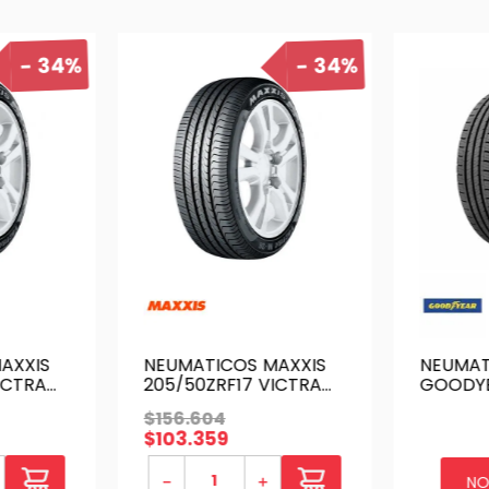
34%
34%
AXXIS
NEUMATICOS MAXXIS
NEUMAT
ICTRA
205/50ZRF17 VICTRA
GOODYE
 100W
M36+ RUNFLAT 93W XL
ASSURA
$
156
.
604
105H
$
103
.
359
－
＋
NO