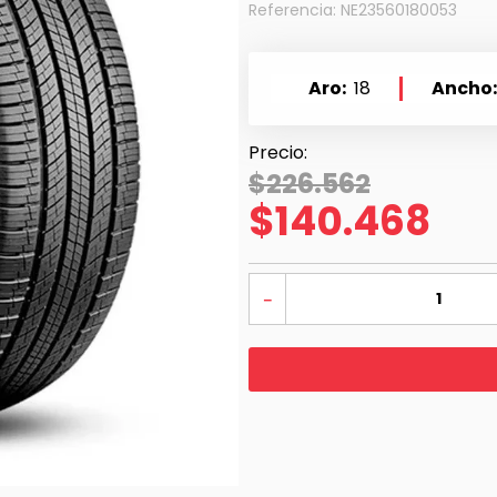
Referencia
:
NE23560180053
Aro
18
Ancho
$
226
.
562
$
140
.
468
－