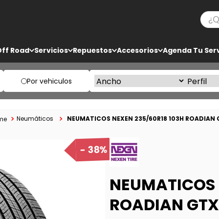
¿Qué
TÉRMINOS MÁS BUSCADOS
Off Road
Servicios
Repuestos
Accesorios
Agenda Tu Serv
1
.
ko3
2
.
bf goodrich
Por vehiculos
3
.
225
4
.
235
NEUMATICOS NEXEN 235/60R18 103H ROADIAN 
Neumáticos
5
.
285
38%
NEUMATICOS 
ROADIAN GTX