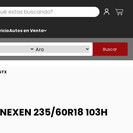
 estas buscando?
icio
Autos en Venta
Buscar
GTX
NEXEN 235/60R18 103H