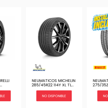
RELLI
NEUMATICOS MICHELIN
NEUMATI
285/45R22 114Y XL TL
275/35ZR19 
PILOT SPORT 4 SUV MI
ZERO J
BLE
NO DISPONIBLE
NO