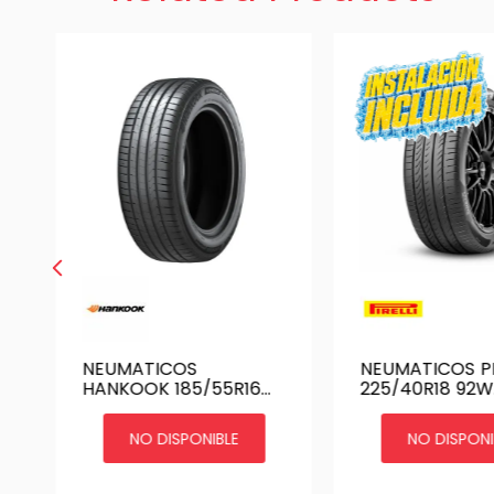
NEUMATICOS
NEUMATICOS PI
HANKOOK 185/55R16
225/40R18 92W
VENTUS PRIME4 K135
POWERGY
NO DISPONIBLE
NO DISPONI