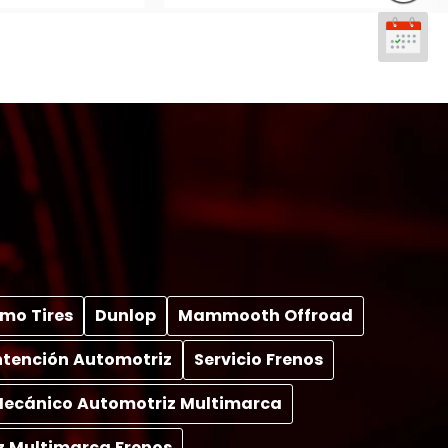
mo Tires
Dunlop
Mammooth Offroad
tención Automotriz
Servicio Frenos
 Mecánico Automotriz Multimarca
z Multimarca Frenos