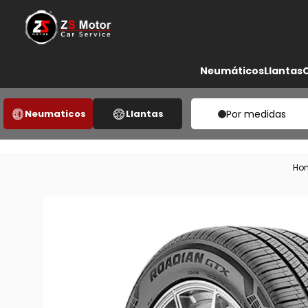
Neumáticos
Llantas
Neumaticos
Llantas
Por medidas