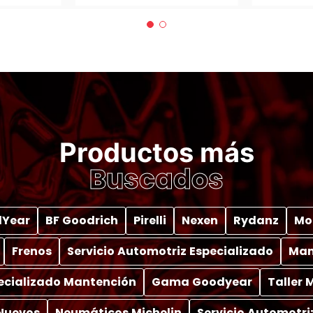
Productos más
Buscados
Year
BF Goodrich
Pirelli
Nexen
Rydanz
Mo
Frenos
Servicio Automotriz Especializado
Man
pecializado Mantención
Gama Goodyear
Taller
Nuevos
Neumáticos Michelin
Servicio Automotri