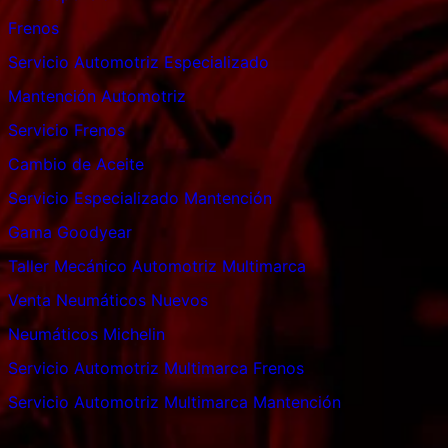
Frenos
Servicio Automotriz Especializado
Mantención Automotriz
Servicio Frenos
Cambio de Aceite
Servicio Especializado Mantención
Gama Goodyear
Taller Mecánico Automotriz Multimarca
Venta Neumáticos Nuevos
Neumáticos Michelin
Servicio Automotriz Multimarca Frenos
Servicio Automotriz Multimarca Mantención