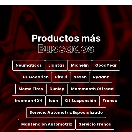
Productos más
Buscados
Neumáticos
Llantas
Michelin
GoodYear
BF Goodrich
Pirelli
Nexen
Rydanz
Momo Tires
Dunlop
Mammooth Offroad
Ironman 4X4
Icon
Kit Suspensión
Frenos
Servicio Automotriz Especializado
Mantención Automotriz
Servicio Frenos