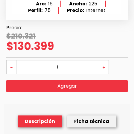
Aro
16
Ancho
225
Perfil
75
Precio
Internet
$
210
.
321
$
130
.
399
－
＋
Agregar
Descripción
Ficha técnica