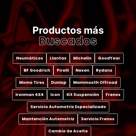
Productos más
Buscados
Neumáticos
Llantas
Michelin
GoodYear
BF Goodrich
Pirelli
Nexen
Rydanz
Momo Tires
Dunlop
Mammooth Offroad
Ironman 4X4
Icon
Kit Suspensión
Frenos
Servicio Automotriz Especializado
Mantención Automotriz
Servicio Frenos
Cambio de Aceite