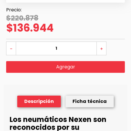
$
220
.
878
$
136
.
944
－
＋
Agregar
Descripción
Ficha técnica
Los neumáticos Nexen son
reconocidos por su