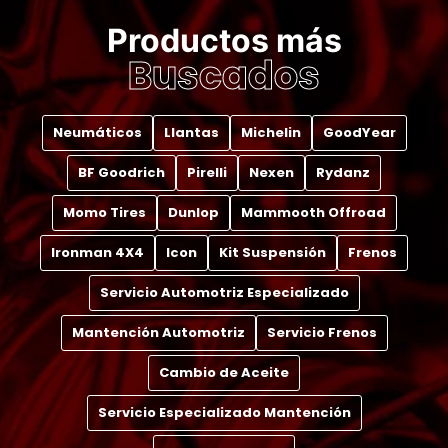
Productos más
Buscados
Neumáticos
Llantas
Michelin
GoodYear
BF Goodrich
Pirelli
Nexen
Rydanz
Momo Tires
Dunlop
Mammooth Offroad
Ironman 4X4
Icon
Kit Suspensión
Frenos
Servicio Automotriz Especializado
Mantención Automotriz
Servicio Frenos
Cambio de Aceite
Servicio Especializado Mantención