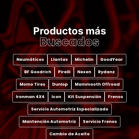
Productos más
Buscados
Neumáticos
Llantas
Michelin
GoodYear
BF Goodrich
Pirelli
Nexen
Rydanz
Momo Tires
Dunlop
Mammooth Offroad
Ironman 4X4
Icon
Kit Suspensión
Frenos
Servicio Automotriz Especializado
Mantención Automotriz
Servicio Frenos
Cambio de Aceite