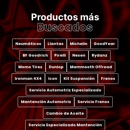
Productos más
Buscados
Neumáticos
Llantas
Michelin
GoodYear
BF Goodrich
Pirelli
Nexen
Rydanz
Momo Tires
Dunlop
Mammooth Offroad
Ironman 4X4
Icon
Kit Suspensión
Frenos
Servicio Automotriz Especializado
Mantención Automotriz
Servicio Frenos
Cambio de Aceite
Servicio Especializado Mantención