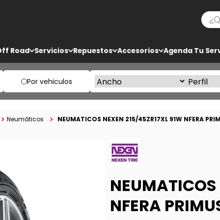
¿Qué
TÉRMINOS MÁS BUSCADOS
Off Road
Servicios
Repuestos
Accesorios
Agenda Tu Serv
1
.
ko3
2
.
bf goodrich
Por vehiculos
3
.
225
4
.
235
NEUMATICOS NEXEN 215/45ZR17XL 91W NFERA PRI
Neumáticos
5
.
205
NEUMATICOS 
NFERA PRIMU