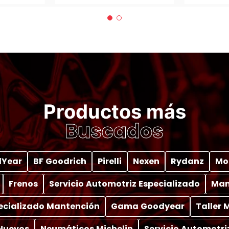
Productos más
Buscados
Year
BF Goodrich
Pirelli
Nexen
Rydanz
Mo
Frenos
Servicio Automotriz Especializado
Man
pecializado Mantención
Gama Goodyear
Taller
Nuevos
Neumáticos Michelin
Servicio Automotri