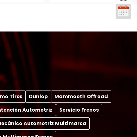
mo Tires
Dunlop
Mammooth Offroad
tención Automotriz
Servicio Frenos
 Mecánico Automotriz Multimarca
z Multimarca Frenos