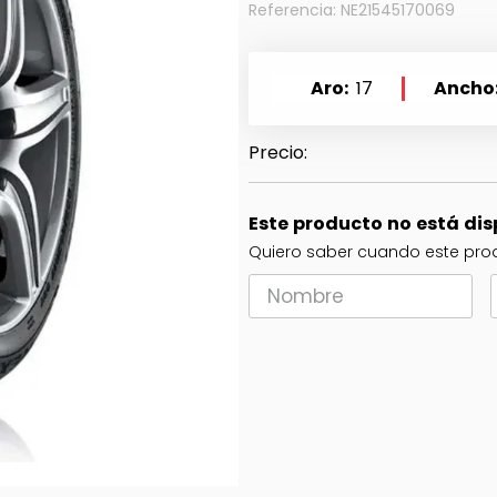
Referencia
:
NE21545170069
Aro
17
Ancho
Este producto no está di
Quiero saber cuando este prod