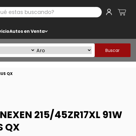
 estas buscando?
icio
Autos en Venta
Buscar
MUS QX
NEXEN 215/45ZR17XL 91W
S QX