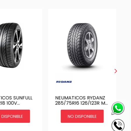
ICOS SUNFULL
NEUMATICOS RYDANZ
18 100V
285/75R16 126/123R M
O HT881
- RAPTOR R09
 DISPONIBLE
NO DISPONIBLE