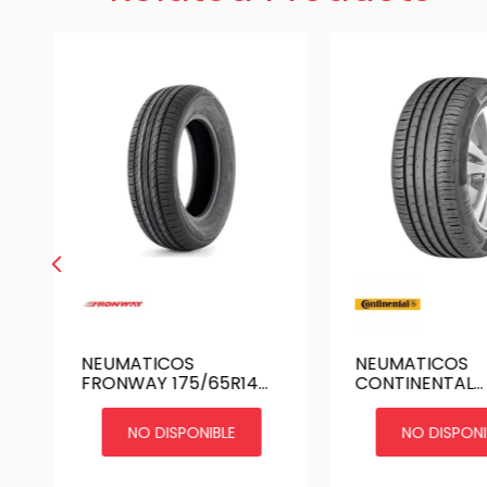
NEUMATICOS
NEUMATICOS
FRONWAY 175/65R14
CONTINENTAL
82H ECOGREEN 66
215/55R17 PRE
CONTAC 5
NO DISPONIBLE
NO DISPONI