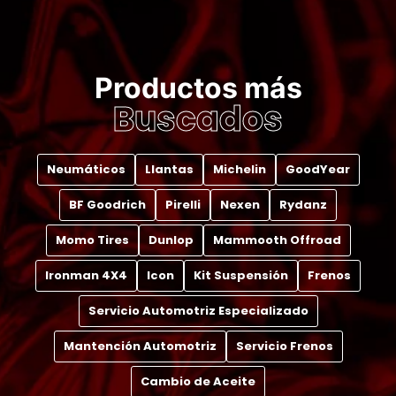
Productos más
Buscados
Neumáticos
Llantas
Michelin
GoodYear
BF Goodrich
Pirelli
Nexen
Rydanz
Momo Tires
Dunlop
Mammooth Offroad
Ironman 4X4
Icon
Kit Suspensión
Frenos
Servicio Automotriz Especializado
Mantención Automotriz
Servicio Frenos
Cambio de Aceite