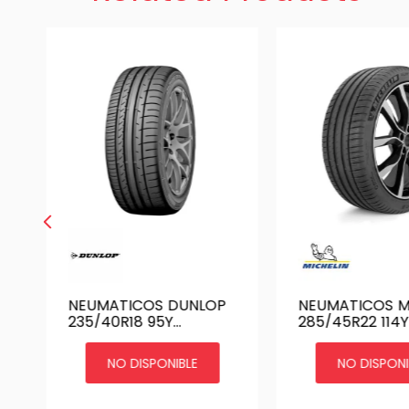
N
NEUMATICOS DUNLOP
NEUMATICOS MICHELIN
235/40R18 95Y
285/45R22 114Y
MAXX050+ H/T TL BLK
PILOT SPORT 4
JAP
NO DISPONIBLE
NO DISPONI