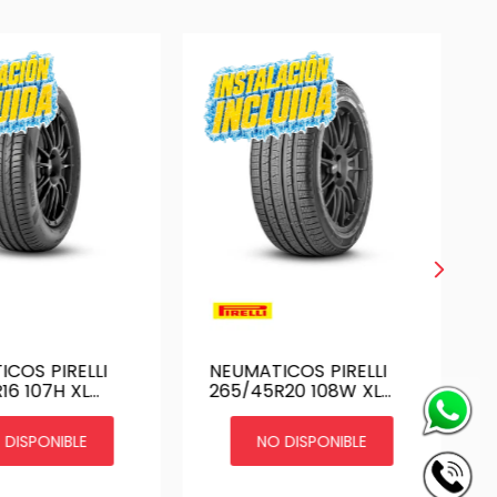
COS PIRELLI
NEUMATICOS PIRELLI
16 107H XL
265/45R20 108W XL
ON
SCORPION VERDE ALL
SEASON - SC. VEAS
 DISPONIBLE
NO DISPONIBLE
MGT