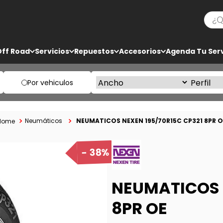
¿Qué
TÉRMINOS MÁS BUSCADOS
Off Road
Servicios
Repuestos
Accesorios
Agenda Tu Serv
1
.
bf goodrich
2
.
225
Por vehiculos
3
.
235
4
.
205
NEUMATICOS NEXEN 195/70R15C CP321 8PR O
Neumáticos
5
.
285
38%
NEUMATICOS 
8PR OE