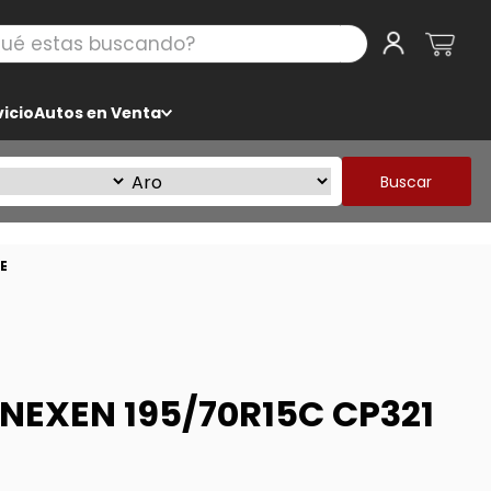
 estas buscando?
icio
Autos en Venta
Buscar
E
NEXEN 195/70R15C CP321