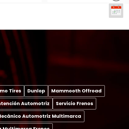
mo Tires
Dunlop
Mammooth Offroad
tención Automotriz
Servicio Frenos
 Mecánico Automotriz Multimarca
z Multimarca Frenos