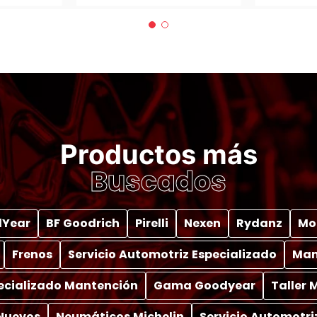
Productos más
Buscados
Year
BF Goodrich
Pirelli
Nexen
Rydanz
Mo
Frenos
Servicio Automotriz Especializado
Man
pecializado Mantención
Gama Goodyear
Taller
Nuevos
Neumáticos Michelin
Servicio Automotri