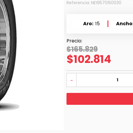
Referencia
:
NE19570150030
Aro
15
Ancho
$
165
.
829
$
102
.
814
－