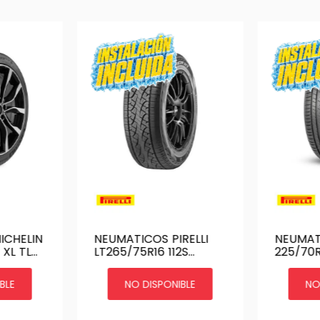
NEUMATICOS PIRELLI
NEUMATI
 XL TL
LT265/75R16 112S
225/70R
 SUV MI
SCORPION HT | SC-HT
SCORPI
BLE
NO DISPONIBLE
NO