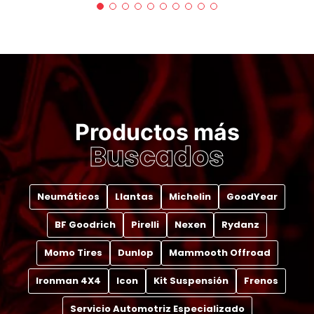
Productos más
Buscados
Neumáticos
Llantas
Michelin
GoodYear
BF Goodrich
Pirelli
Nexen
Rydanz
Momo Tires
Dunlop
Mammooth Offroad
Ironman 4X4
Icon
Kit Suspensión
Frenos
Servicio Automotriz Especializado