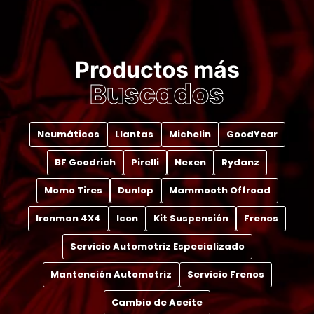
Productos más
Buscados
Neumáticos
Llantas
Michelin
GoodYear
BF Goodrich
Pirelli
Nexen
Rydanz
Momo Tires
Dunlop
Mammooth Offroad
Ironman 4X4
Icon
Kit Suspensión
Frenos
Servicio Automotriz Especializado
Mantención Automotriz
Servicio Frenos
Cambio de Aceite