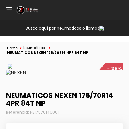
Busca aquí por neumaticos o llantas
Neumáticos
NEUMATICOS NEXEN 175/70R14 4PR 84T NP
38%
NEUMATICOS NEXEN 175/70R14
4PR 84T NP
Referencia
:
NE17570140061