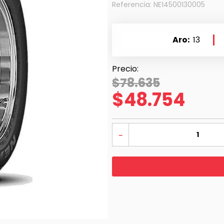
Referencia
:
NE14500130005
Aro
13
$
78
.
635
$
48
.
754
－