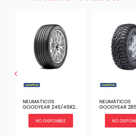
NEUMATICOS
NEUMÁTICOS
GOODYEAR 245/45R20
GOODYEAR 285
103W XL EAGLE SPORT
WRANGLER DU
E 125Q
NO DISPONIBLE
NO DISPONI