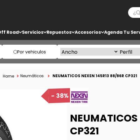
¿Qué
TÉRMINOS MÁS BUSCADOS
Off Road
Servicios
Repuestos
Accesorios
Agenda Tu Serv
1
.
bf goodrich
2
.
225
Por vehiculos
3
.
235
4
.
205
NEUMATICOS NEXEN 145R13 88/86R CP321
Neumáticos
5
.
285
38%
NEUMATICOS 
CP321