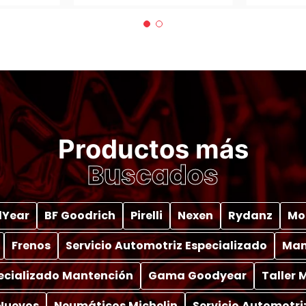
Productos más
Buscados
Year
BF Goodrich
Pirelli
Nexen
Rydanz
Mo
Frenos
Servicio Automotriz Especializado
Man
pecializado Mantención
Gama Goodyear
Taller
Nuevos
Neumáticos Michelin
Servicio Automotri