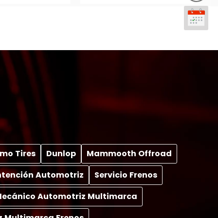
mo Tires
Dunlop
Mammooth Offroad
tención Automotriz
Servicio Frenos
 Mecánico Automotriz Multimarca
z Multimarca Frenos