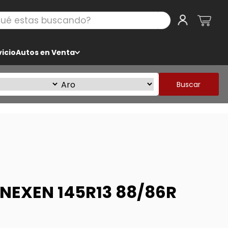
 estas buscando?
icio
Autos en Venta
Buscar
NEXEN 145R13 88/86R