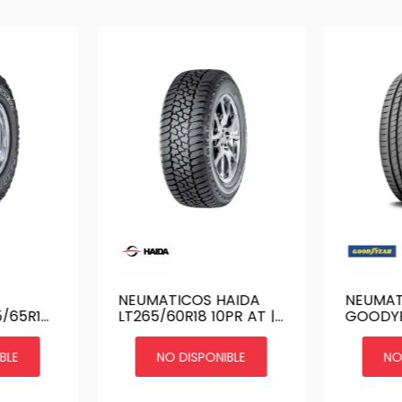
NEUMATICOS HAIDA
NEUMAT
/65R18
LT265/60R18 10PR AT |
GOODY
RATRAC
HD829
265/40Z
ASY2 (9
BLE
NO DISPONIBLE
NO