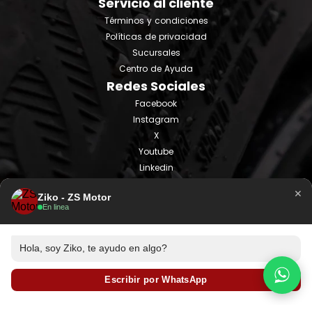
Servicio al cliente
Términos y condiciones
Políticas de privacidad
Sucursales
Centro de Ayuda
Redes Sociales
Facebook
Instagram
X
Youtube
Linkedin
Tiktok
×
Ziko - ZS Motor
En linea
Hola, soy Ziko, te ayudo en algo?
Escribir por WhatsApp
© ZS Motor 2025 - Todos los derechos reservados