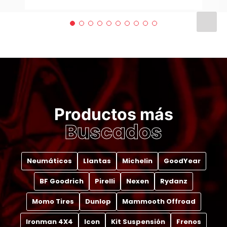
Productos más
Buscados
Neumáticos
Llantas
Michelin
GoodYear
BF Goodrich
Pirelli
Nexen
Rydanz
Momo Tires
Dunlop
Mammooth Offroad
Ironman 4X4
Icon
Kit Suspensión
Frenos