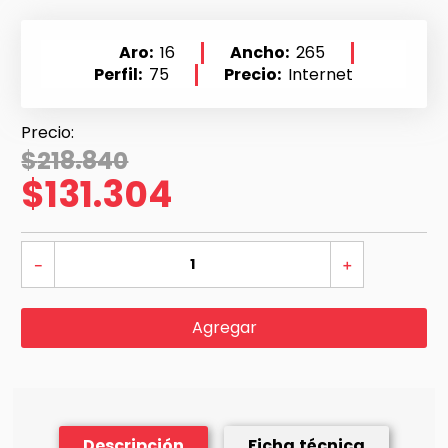
Aro
16
Ancho
265
Perfil
75
Precio
Internet
$
218
.
840
$
131
.
304
－
＋
Agregar
Descripción
Ficha técnica