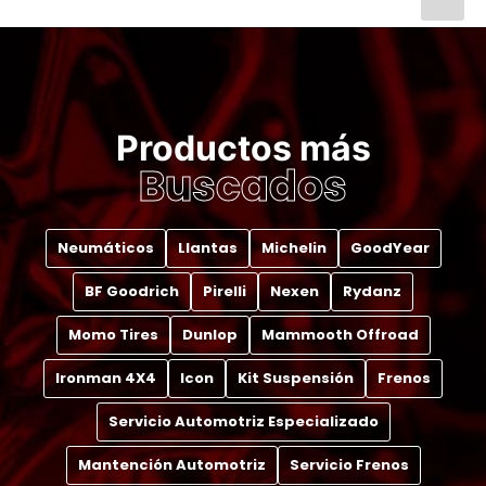
Productos más
Buscados
Neumáticos
Llantas
Michelin
GoodYear
BF Goodrich
Pirelli
Nexen
Rydanz
Momo Tires
Dunlop
Mammooth Offroad
Ironman 4X4
Icon
Kit Suspensión
Frenos
Servicio Automotriz Especializado
Mantención Automotriz
Servicio Frenos