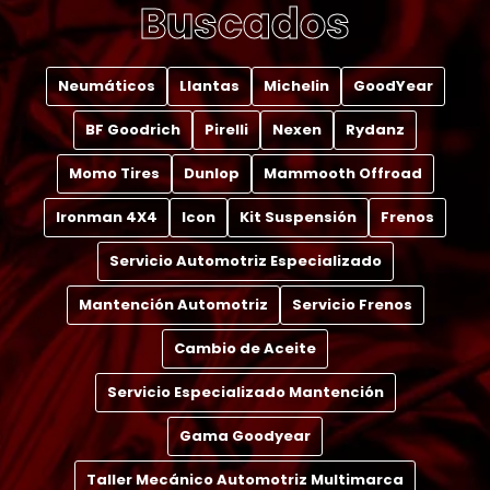
Buscados
Neumáticos
Llantas
Michelin
GoodYear
BF Goodrich
Pirelli
Nexen
Rydanz
Momo Tires
Dunlop
Mammooth Offroad
Ironman 4X4
Icon
Kit Suspensión
Frenos
Servicio Automotriz Especializado
Mantención Automotriz
Servicio Frenos
Cambio de Aceite
Servicio Especializado Mantención
Gama Goodyear
Taller Mecánico Automotriz Multimarca