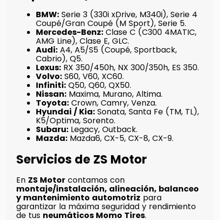
BMW:
Serie 3 (330i xDrive, M340i), Serie 4
Coupé/Gran Coupé (M Sport), Serie 5.
Mercedes-Benz:
Clase C (C300 4MATIC,
AMG Line), Clase E, GLC.
Audi:
A4, A5/S5 (Coupé, Sportback,
Cabrio), Q5.
Lexus:
RX 350/450h, NX 300/350h, ES 350.
Volvo:
S60, V60, XC60.
Infiniti:
Q50, Q60, QX50.
Nissan:
Maxima, Murano, Altima.
Toyota:
Crown, Camry, Venza.
Hyundai / Kia:
Sonata, Santa Fe (TM, TL),
K5/Optima, Sorento.
Subaru:
Legacy, Outback.
Mazda:
Mazda6, CX-5, CX-8, CX-9.
Servicios de ZS Motor
En
ZS Motor
contamos con
montaje/instalación, alineación, balanceo
y mantenimiento automotriz
para
garantizar la máxima seguridad y rendimiento
de tus
neumáticos Momo Tires
.