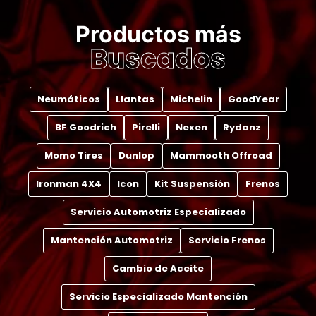
Productos más
Buscados
Neumáticos
Llantas
Michelin
GoodYear
BF Goodrich
Pirelli
Nexen
Rydanz
Momo Tires
Dunlop
Mammooth Offroad
Ironman 4X4
Icon
Kit Suspensión
Frenos
Servicio Automotriz Especializado
Mantención Automotriz
Servicio Frenos
Cambio de Aceite
Servicio Especializado Mantención