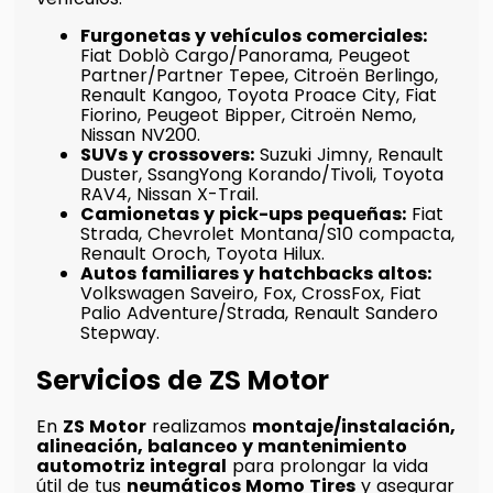
Furgonetas y vehículos comerciales:
Fiat Doblò Cargo/Panorama, Peugeot
Partner/Partner Tepee, Citroën Berlingo,
Renault Kangoo, Toyota Proace City, Fiat
Fiorino, Peugeot Bipper, Citroën Nemo,
Nissan NV200.
SUVs y crossovers:
Suzuki Jimny, Renault
Duster, SsangYong Korando/Tivoli, Toyota
RAV4, Nissan X-Trail.
Camionetas y pick-ups pequeñas:
Fiat
Strada, Chevrolet Montana/S10 compacta,
Renault Oroch, Toyota Hilux.
Autos familiares y hatchbacks altos:
Volkswagen Saveiro, Fox, CrossFox, Fiat
Palio Adventure/Strada, Renault Sandero
Stepway.
Servicios de ZS Motor
En
ZS Motor
realizamos
montaje/instalación,
alineación, balanceo y mantenimiento
automotriz integral
para prolongar la vida
útil de tus
neumáticos Momo Tires
y asegurar