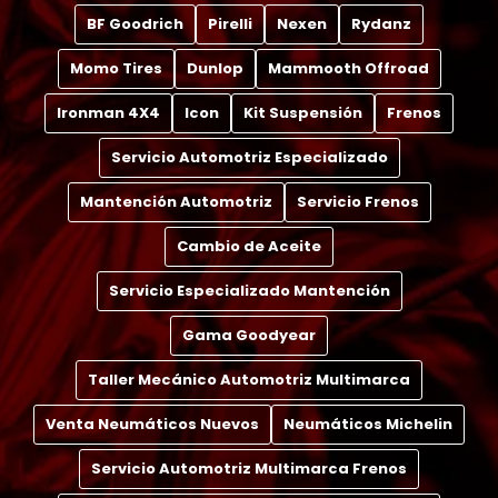
BF Goodrich
Pirelli
Nexen
Rydanz
Momo Tires
Dunlop
Mammooth Offroad
Ironman 4X4
Icon
Kit Suspensión
Frenos
Servicio Automotriz Especializado
Mantención Automotriz
Servicio Frenos
Cambio de Aceite
Servicio Especializado Mantención
Gama Goodyear
Taller Mecánico Automotriz Multimarca
Venta Neumáticos Nuevos
Neumáticos Michelin
Servicio Automotriz Multimarca Frenos