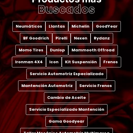
Buscados
Neumáticos
Llantas
Michelin
GoodYear
BF Goodrich
Pirelli
Nexen
Rydanz
Momo Tires
Dunlop
Mammooth Offroad
Ironman 4X4
Icon
Kit Suspensión
Frenos
Servicio Automotriz Especializado
Mantención Automotriz
Servicio Frenos
Cambio de Aceite
Servicio Especializado Mantención
Gama Goodyear