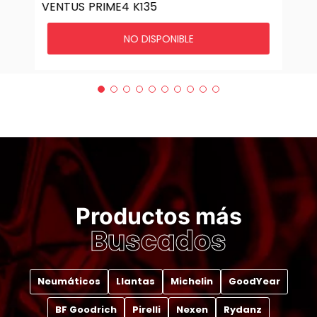
VENTUS PRIME4 K135
NO DISPONIBLE
Productos más
Buscados
Neumáticos
Llantas
Michelin
GoodYear
BF Goodrich
Pirelli
Nexen
Rydanz