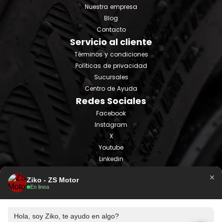
Nuestra empresa
Blog
Contacto
Servicio al cliente
Términos y condiciones
Políticas de privacidad
Sucursales
Centro de Ayuda
Redes Sociales
Facebook
Instagram
X
Youtube
Linkedin
Tiktok
×
Ziko - ZS Motor
En linea
Hola, soy Ziko, te ayudo en algo?