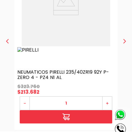
NEUMATICOS PIRELLI 235/40ZR19 92Y P-
ZERO 4 - PZ4 N1 AL
$
323
.
760
$
213
.
682
－
＋