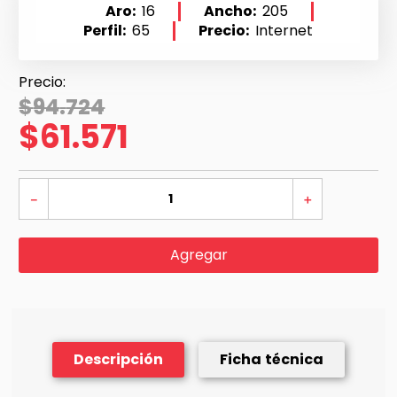
Aro
16
Ancho
205
Perfil
65
Precio
Internet
$
94
.
724
$
61
.
571
－
＋
Agregar
Descripción
Ficha técnica