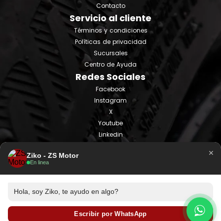
Contacto
Servicio al cliente
Términos y condiciones
Políticas de privacidad
Sucursales
Centro de Ayuda
Redes Sociales
Facebook
Instagram
X
Youtube
Linkedin
Tiktok
×
Ziko - ZS Motor
En linea
Hola, soy Ziko, te ayudo en algo?
Escribir por WhatsApp
© ZS Motor 2025 - Todos los derechos reservados