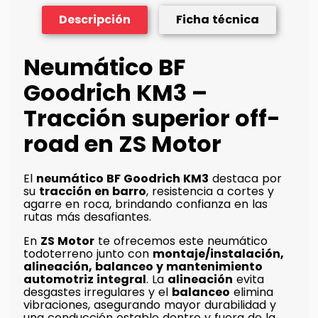
Descripción
Ficha técnica
Neumático BF
Goodrich KM3 –
Tracción superior off-
road en ZS Motor
El
neumático BF Goodrich KM3
destaca por
su
tracción en barro
, resistencia a cortes y
agarre en roca, brindando confianza en las
rutas más desafiantes.
En
ZS Motor
te ofrecemos este neumático
todoterreno junto con
montaje/instalación,
alineación, balanceo y mantenimiento
automotriz integral
. La
alineación
evita
desgastes irregulares y el
balanceo
elimina
vibraciones, asegurando mayor durabilidad y
una conducción estable dentro y fuera de la