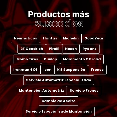
Productos más
Buscados
Neumáticos
Llantas
Michelin
GoodYear
BF Goodrich
Pirelli
Nexen
Rydanz
Momo Tires
Dunlop
Mammooth Offroad
Ironman 4X4
Icon
Kit Suspensión
Frenos
Servicio Automotriz Especializado
Mantención Automotriz
Servicio Frenos
Cambio de Aceite
Servicio Especializado Mantención