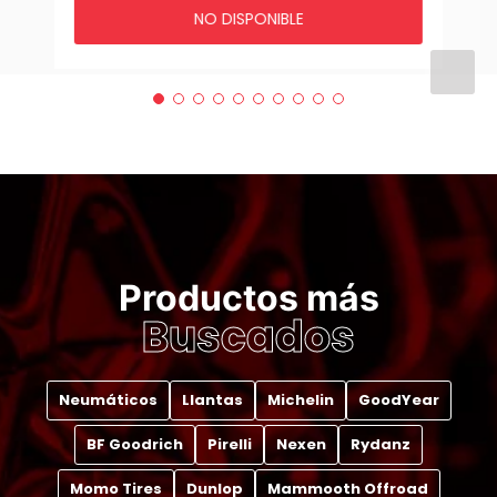
NO DISPONIBLE
Productos más
Buscados
Neumáticos
Llantas
Michelin
GoodYear
BF Goodrich
Pirelli
Nexen
Rydanz
Momo Tires
Dunlop
Mammooth Offroad