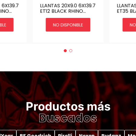
 6X139.7
LLANTAS 20X9.0 6X139.7
LLANTAS
HINO
ET12 BLACK RHINO
ET35 B
139 |
WARLORD 20 6X139 |
WARLORD
DARK
MATTE GUNMETAL
MATTE 
BLE
NO DISPONIBLE
NO
Productos más
Buscados
Year
BF Goodrich
Pirelli
Nexen
Rydanz
Mo