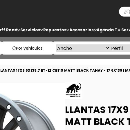
¿Qué
TÉRMINOS MÁS BUSCADOS
Off Road
Servicios
Repuestos
Accesorios
Agenda Tu Serv
1
.
bf goodrich
2
.
225
Por vehiculos
3
.
235
4
.
205
LLANTAS 17X9 6X139.7 ET-12 CB110 MATT BLACK TANAY - 17 6X139
5
.
285
LLANTAS 17X9 
MATT BLACK T