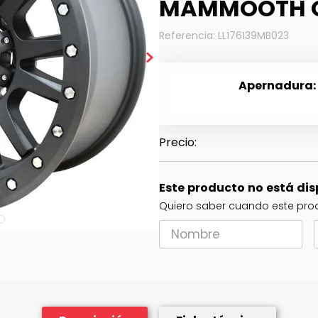
MAMMOOTH 
Referencia
:
LL176139MB023
Apernadura
Este producto no está di
Quiero saber cuando este prod