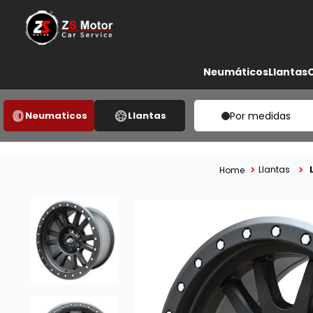
Neumáticos
Llantas
Neumaticos
Llantas
Por medidas
Llantas