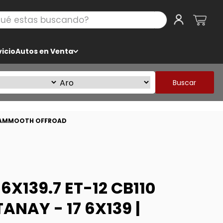
 estas buscando?
icio
Autos en Venta
Buscar
 | MAMMOOTH OFFROAD
6X139.7 ET-12 CB110
ANAY - 17 6X139 |