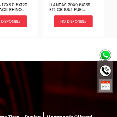
 17X8.0 5X120
LLANTAS 20X9 6X139
LACK RHINO
ET1 CB 106.1 FUEL
 17 5X120 |
PISTON
GUNMETAL
 DISPONIBLE
NO DISPONIBLE
mo Tires
Dunlop
Mammooth Offroad