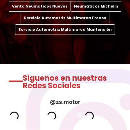
Venta Neumáticos Nuevos
Neumáticos Michelin
Servicio Automotriz Multimarca Frenos
Servicio Automotriz Multimarca Mantención
Síguenos en nuestras
Redes Sociales