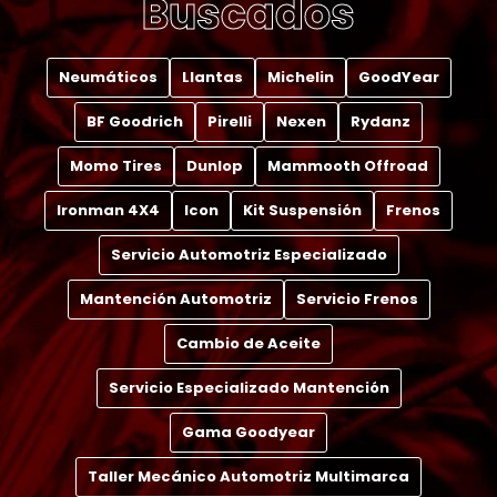
Buscados
Neumáticos
Llantas
Michelin
GoodYear
BF Goodrich
Pirelli
Nexen
Rydanz
Momo Tires
Dunlop
Mammooth Offroad
Ironman 4X4
Icon
Kit Suspensión
Frenos
Servicio Automotriz Especializado
Mantención Automotriz
Servicio Frenos
Cambio de Aceite
Servicio Especializado Mantención
Gama Goodyear
Taller Mecánico Automotriz Multimarca