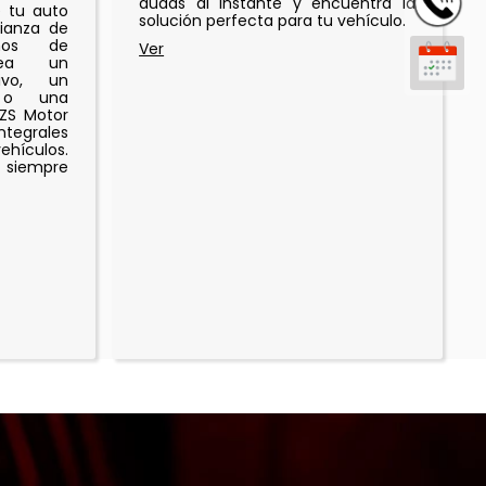
dudas al instante y encuentra la
e tu auto
solución perfecta para tu vehículo.
fianza de
os de
sea un
ivo, un
o o una
 ZS Motor
tegrales
ehículos.
 siempre