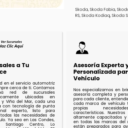
Skoda, Skoda Fabia, Skod
RS, Skoda Kodiaq, Skoda 
sales a Tu
Asesoría Experta 
ce
Personalizada par
Vehículo
ad en el servicio automotriz
mpre cerca de ti. Contamos
Nos especializamos en br
a red de sucursales
asesoría completa y pers
égicamente ubicadas en
para cada cliente, entend
 y Viña del Mar, cada una
cada marca de vehículo t
a con tecnología de punta
propias necesid
nal experto, listo para
características. Nuestros
 todas las necesidades de
altamente capacitados y 
ulo. Ya sea en Las Condes,
en todas las marcas del
a, Santiago Centro, Lo
están preparados para ay