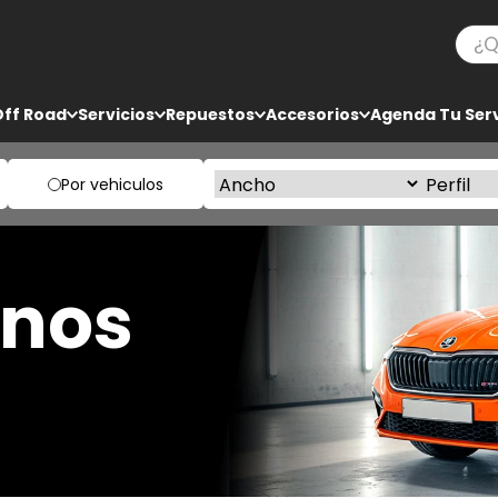
¿Qué
TÉRMINOS MÁS BUSCADOS
Off Road
Servicios
Repuestos
Accesorios
Agenda Tu Serv
1
.
bf goodrich
2
.
225
Por vehiculos
3
.
235
4
.
205
enos
5
.
285