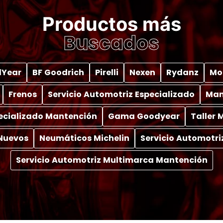
Productos más
Buscados
Year
BF Goodrich
Pirelli
Nexen
Rydanz
Mo
Frenos
Servicio Automotriz Especializado
Man
pecializado Mantención
Gama Goodyear
Taller
Nuevos
Neumáticos Michelin
Servicio Automotri
Servicio Automotriz Multimarca Mantención