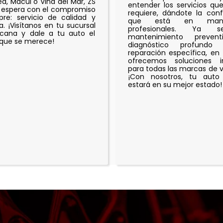
a, Macul o Viña del Mar, ZS
entender los servicios qu
 espera con el compromiso
requiere, dándote la con
re: servicio de calidad y
que está en man
a. ¡Visítanos en tu sucursal
profesionales. Ya 
cana y dale a tu auto el
mantenimiento prevent
que se merece!
diagnóstico profund
reparación específica, en
ofrecemos soluciones in
para todas las marcas de v
¡Con nosotros, tu auto
estará en su mejor estado!