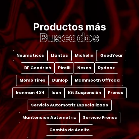
Productos más
Buscados
Neumáticos
Llantas
Michelin
GoodYear
BF Goodrich
Pirelli
Nexen
Rydanz
Momo Tires
Dunlop
Mammooth Offroad
Ironman 4X4
Icon
Kit Suspensión
Frenos
Servicio Automotriz Especializado
Mantención Automotriz
Servicio Frenos
Cambio de Aceite