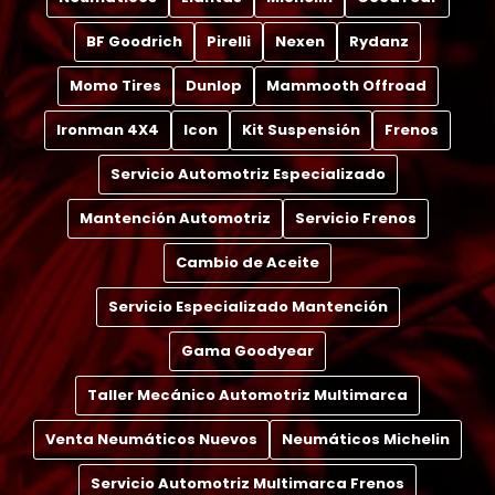
BF Goodrich
Pirelli
Nexen
Rydanz
Momo Tires
Dunlop
Mammooth Offroad
Ironman 4X4
Icon
Kit Suspensión
Frenos
Servicio Automotriz Especializado
Mantención Automotriz
Servicio Frenos
Cambio de Aceite
Servicio Especializado Mantención
Gama Goodyear
Taller Mecánico Automotriz Multimarca
Venta Neumáticos Nuevos
Neumáticos Michelin
Servicio Automotriz Multimarca Frenos