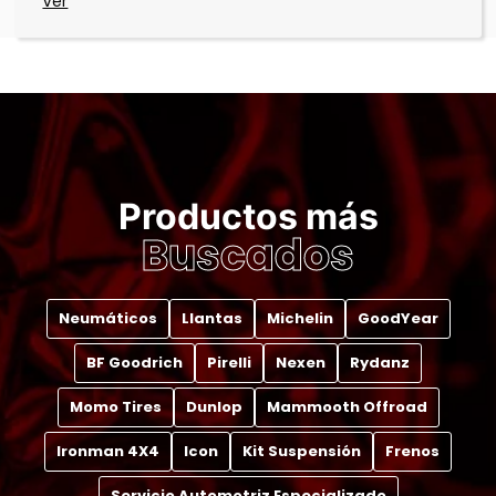
Productos más
Buscados
Neumáticos
Llantas
Michelin
GoodYear
BF Goodrich
Pirelli
Nexen
Rydanz
Momo Tires
Dunlop
Mammooth Offroad
Ironman 4X4
Icon
Kit Suspensión
Frenos
Servicio Automotriz Especializado