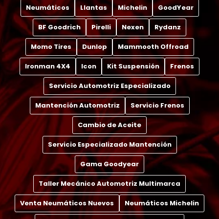
Neumáticos
Llantas
Michelin
GoodYear
BF Goodrich
Pirelli
Nexen
Rydanz
Momo Tires
Dunlop
Mammooth Offroad
Ironman 4X4
Icon
Kit Suspensión
Frenos
Servicio Automotriz Especializado
Mantención Automotriz
Servicio Frenos
Cambio de Aceite
Servicio Especializado Mantención
Gama Goodyear
Taller Mecánico Automotriz Multimarca
Venta Neumáticos Nuevos
Neumáticos Michelin